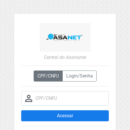
Central do Assinante
CPF/CNPJ
Login/Senha
person_outline
CPF/CNPJ
Acessar